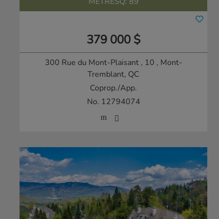
METRESQ:
89
379 000 $
300 Rue du Mont-Plaisant , 10
, Mont-
Tremblant, QC
Coprop./App.
No. 12794074