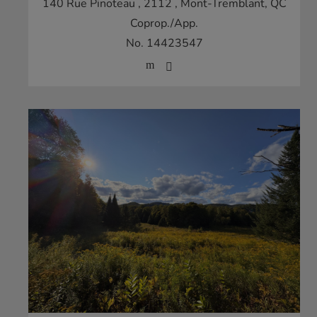
140 Rue Pinoteau , 2112
, Mont-Tremblant, QC
Coprop./App.
No. 14423547