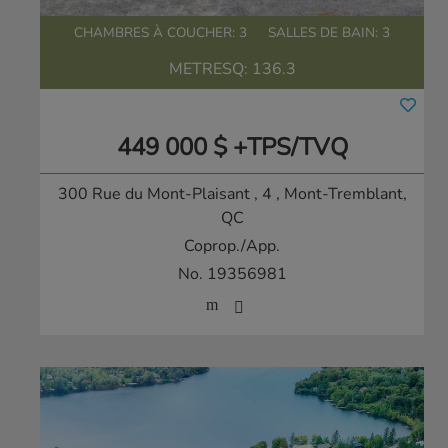
CHAMBRES À COUCHER: 3
SALLES DE BAIN: 3
METRESQ:
136.3
449 000 $ +TPS/TVQ
300 Rue du Mont-Plaisant , 4
, Mont-Tremblant,
QC
Coprop./App.
No. 19356981