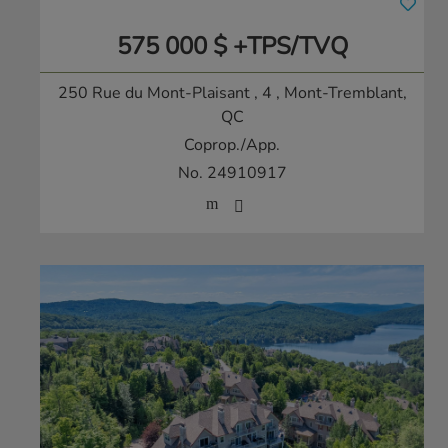
575 000 $ +TPS/TVQ
250 Rue du Mont-Plaisant , 4
, Mont-Tremblant,
QC
Coprop./App.
No. 24910917