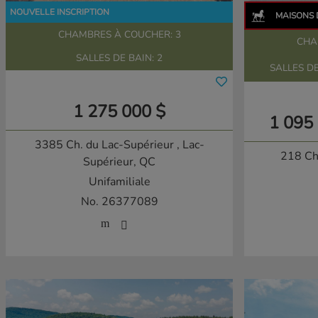
CHAMBRES À COUCHER: 3
CHA
SALLES DE BAIN: 2
SALLES DE
1 275 000 $
1 095
3385 Ch. du Lac-Supérieur
, Lac-
218 Ch.
Supérieur, QC
Unifamiliale
No. 26377089