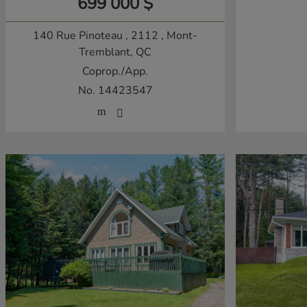
699 000 $
140 Rue Pinoteau , 2112
, Mont-
Tremblant, QC
Coprop./App.
No. 14423547