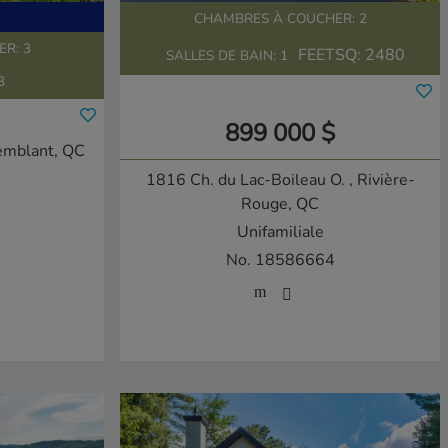
CHAMBRES À COUCHER: 2
R: 3
FEETSQ:
2480
SALLES DE BAIN: 1
3
899 000 $
emblant, QC
1816 Ch. du Lac-Boileau O.
, Rivière-
Rouge, QC
Unifamiliale
No. 18586664