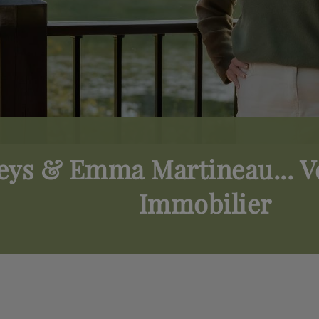
reys & Emma Martineau... V
Immobilier