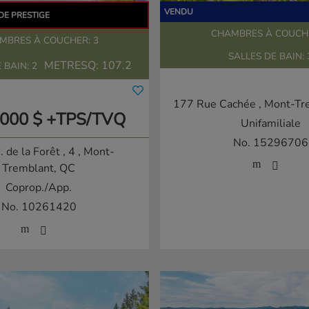
CHAMBRES À COUCHE
MBRES À COUCHER: 3
SALLES DE BAIN: 
METRESQ:
107.2
 BAIN: 2
177 Rue Cachée
, Mont-Tr
 000 $ +TPS/TVQ
Unifamiliale
No. 15296706
 de la Forêt , 4
, Mont-
Tremblant, QC
Coprop./App.
No. 10261420