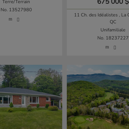
675 000 $
Terre/Terrain
No. 13527980
11 Ch. des Idéalistes
, La
QC
Unifamiliale
No. 18237227