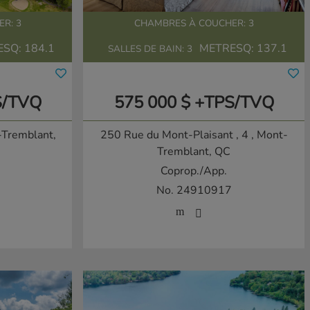
R: 3
CHAMBRES À COUCHER: 3
ESQ:
184.1
METRESQ:
137.1
SALLES DE BAIN: 3
S/TVQ
575 000 $ +TPS/TVQ
-Tremblant,
250 Rue du Mont-Plaisant , 4
, Mont-
Tremblant, QC
Coprop./App.
No. 24910917