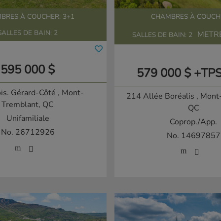
BRES À COUCHER: 3+1
CHAMBRES À COUCHE
SALLES DE BAIN: 2
METR
SALLES DE BAIN: 2
595 000 $
579 000 $ +TP
is. Gérard-Côté
, Mont-
214 Allée Boréalis
, Mont
Tremblant, QC
QC
Unifamiliale
Coprop./App.
No. 26712926
No. 14697857