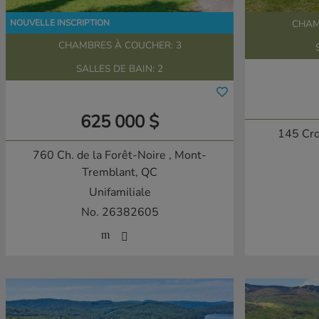
CHAM
CHAMBRES À COUCHER: 3
SALLES DE BAIN: 2
625 000 $
145 Cro
760 Ch. de la Forêt-Noire
, Mont-
Tremblant, QC
Unifamiliale
No. 26382605